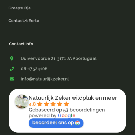
Groepsuitje
Contact/offerte
Contact info
Duivenvoorde 21, 3171 JA Poortugaal
06-17524106
info@natuurlijkzeker.nl
Natuurlijk Zeker wildpluk en meer
4.8
Gebaseerd op 53 beoordelingen
powered by
G
o
o
g
l
e
beoordeel ons op