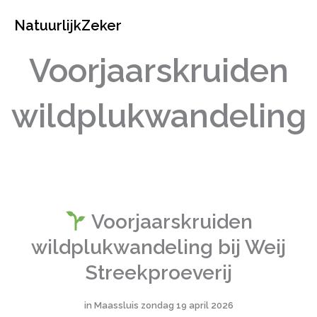
Ga
NatuurlijkZeker
naar
de
inhoud
Voorjaarskruiden
wildplukwandeling
Voorjaarskruiden
wildplukwandeling bij Weij
Streekproeverij
in Maassluis zondag 19 april 2026