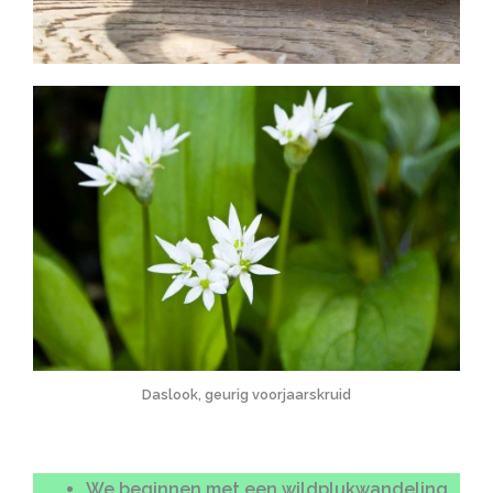
Daslook, geurig voorjaarskruid
We beginnen met een
wildplukwandeling