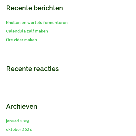
Recente berichten
n
a
Knollen en wortels fermenteren
a
r
Calendula zalf maken
:
Fire cider maken
Recente reacties
Archieven
januari 2025
oktober 2024