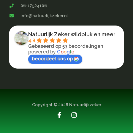
06-17524106
info@natuurlijkzeker.nl
Natuurlijk Zeker wildpluk en meer
4.8
Gebaseerd op 53 beoordelingen
powered by
G
o
o
g
l
e
beoordeel ons op
Copyright © 2026 Natuurlijkzeker
F
I
a
n
c
s
e
t