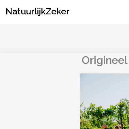
Ga
NatuurlijkZeker
naar
de
inhoud
Origineel