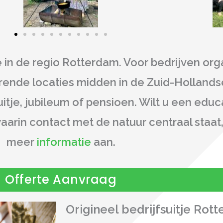
e
in de
regio Rotterdam
. Voor
bedrijven
org
rende locaties midden in de Zuid-Hollandse
tje, jubileum of pensioen. Wilt u een
educ
waarin
contact met de natuur
centraal staat,
meer
informatie
aan.
Offerte Aanvraag
Origineel bedrijfsuitje Rot