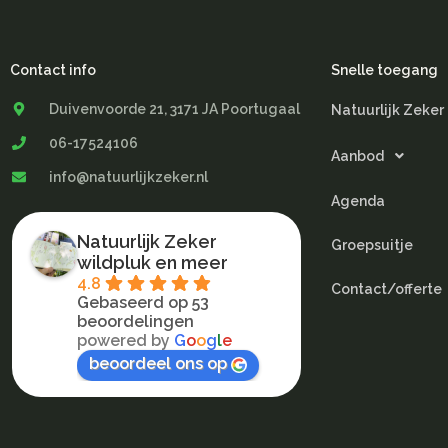
Contact info
Snelle toegang
Duivenvoorde 21, 3171 JA Poortugaal
Natuurlijk Zeker
06-17524106
Aanbod
info@natuurlijkzeker.nl
Agenda
Natuurlijk Zeker
Groepsuitje
wildpluk en meer
4.8
Contact/offerte
Gebaseerd op 53
beoordelingen
powered by
G
o
o
g
l
e
beoordeel ons op