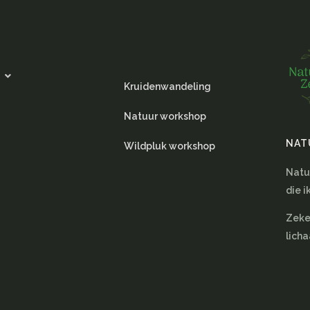
Kruidenwandeling
Natuur workshop
NAT
Wildpluk workshop
Natuu
die i
Zeker
lich