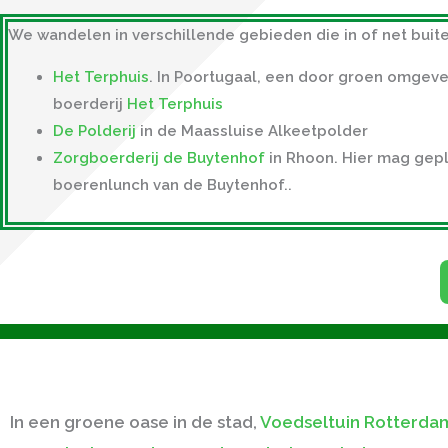
We wandelen in
verschillende gebieden
die
in of net bui
Het Terphuis
. In Poortugaal, een door groen omgev
boerderij
Het Terphuis
De Polderij
in de Maassluise Alkeetpolder
Zorgboerderij de Buytenhof
in Rhoon. Hier mag gepl
boerenlunch van de Buytenhof..
In een groene oase in de stad,
Voedseltuin Rotterdam