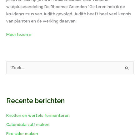
wildplukwandeling De Rhoonse Grienden “Gisteren heb ik de
kruidencursus van Judith gevolgd. Judith heeft heel veel kennis
van planten en de werking daarvan.
Meer lezen »
Z
o
e
k
Recente berichten
n
a
Knollen en wortels fermenteren
a
r
Calendula zalf maken
:
Fire cider maken