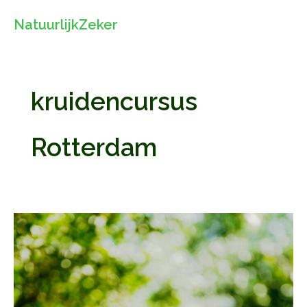
Ga
NatuurlijkZeker
naar
de
inhoud
kruidencursus
Rotterdam
Wildplukcursus