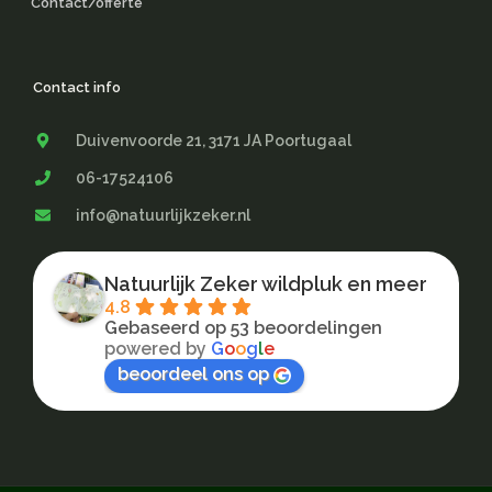
Contact/offerte
Contact info
Duivenvoorde 21, 3171 JA Poortugaal
06-17524106
info@natuurlijkzeker.nl
Natuurlijk Zeker wildpluk en meer
4.8
Gebaseerd op 53 beoordelingen
powered by
G
o
o
g
l
e
beoordeel ons op