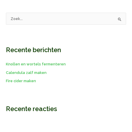
Z
o
e
k
Recente berichten
n
a
Knollen en wortels fermenteren
a
r
Calendula zalf maken
:
Fire cider maken
Recente reacties