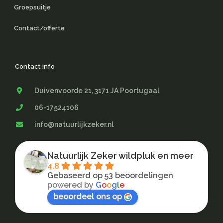
Groepsuitje
Contact/offerte
Contact info
Duivenvoorde 21, 3171 JA Poortugaal
06-17524106
info@natuurlijkzeker.nl
Natuurlijk Zeker wildpluk en meer
4.8
Gebaseerd op 53 beoordelingen
powered by
G
o
o
g
l
e
beoordeel ons op