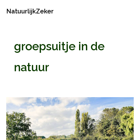
Ga
NatuurlijkZeker
naar
de
inhoud
groepsuitje in de
natuur
Groepsuitje
Rotterdam