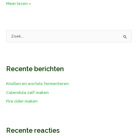
Meer lezen »
Z
o
e
k
Recente berichten
n
a
Knollen en wortels fermenteren
a
r
Calendula zalf maken
:
Fire cider maken
Recente reacties