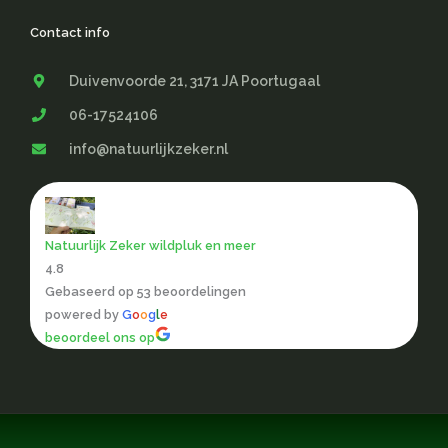
Contact info
Duivenvoorde 21, 3171 JA Poortugaal
06-17524106
info@natuurlijkzeker.nl
Natuurlijk Zeker wildpluk en meer
4.8
Gebaseerd op 53 beoordelingen
powered by
G
o
o
g
l
e
beoordeel ons op