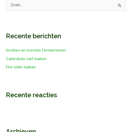
Z
o
e
k
Recente berichten
n
a
Knollen en wortels fermenteren
a
r
Calendula zalf maken
:
Fire cider maken
Recente reacties
Archieven