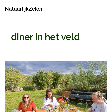
Ga
NatuurlijkZeker
naar
de
inhoud
diner in het veld
Wildplukworkshop
Lunch
uit
het
veld