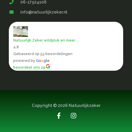
06-17524106
info@natuurlijkzeker.nl
Natuurlijk Zeker wildpluk en meer
4.8
Gebaseerd op 53 beoordelingen
powered by
G
o
o
g
l
e
beoordeel ons op
Copyright © 2026 Natuurlijkzeker
F
I
a
n
c
s
e
t