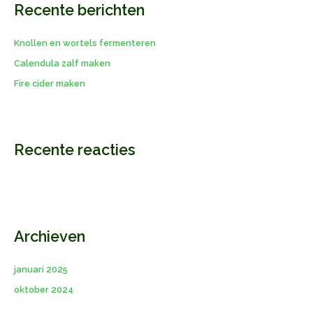
Recente berichten
n
a
Knollen en wortels fermenteren
a
r
Calendula zalf maken
:
Fire cider maken
Recente reacties
Archieven
januari 2025
oktober 2024