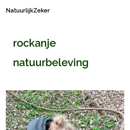
Ga
NatuurlijkZeker
naar
de
inhoud
rockanje
natuurbeleving
Daslook
wildplukwandeling