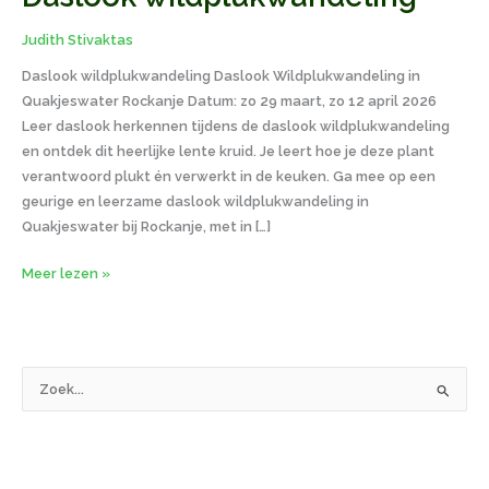
Judith Stivaktas
Daslook wildplukwandeling Daslook Wildplukwandeling in
Quakjeswater Rockanje Datum: zo 29 maart, zo 12 april 2026
Leer daslook herkennen tijdens de daslook wildplukwandeling
en ontdek dit heerlijke lente kruid. Je leert hoe je deze plant
verantwoord plukt én verwerkt in de keuken. Ga mee op een
geurige en leerzame daslook wildplukwandeling in
Quakjeswater bij Rockanje, met in […]
Meer lezen »
Z
o
e
k