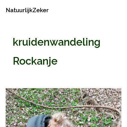
Ga
NatuurlijkZeker
naar
de
inhoud
kruidenwandeling
Rockanje
Daslook
wildplukwandeling