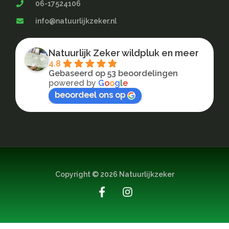
06-17524106
info@natuurlijkzeker.nl
Natuurlijk Zeker wildpluk en meer
4.8
Gebaseerd op 53 beoordelingen
powered by
G
o
o
g
l
e
beoordeel ons op
Copyright © 2026 Natuurlijkzeker
F
I
a
n
c
s
e
t
b
a