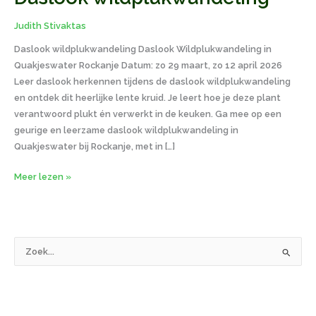
Judith Stivaktas
Daslook wildplukwandeling Daslook Wildplukwandeling in
Quakjeswater Rockanje Datum: zo 29 maart, zo 12 april 2026
Leer daslook herkennen tijdens de daslook wildplukwandeling
en ontdek dit heerlijke lente kruid. Je leert hoe je deze plant
verantwoord plukt én verwerkt in de keuken. Ga mee op een
geurige en leerzame daslook wildplukwandeling in
Quakjeswater bij Rockanje, met in […]
Meer lezen »
Z
o
e
k