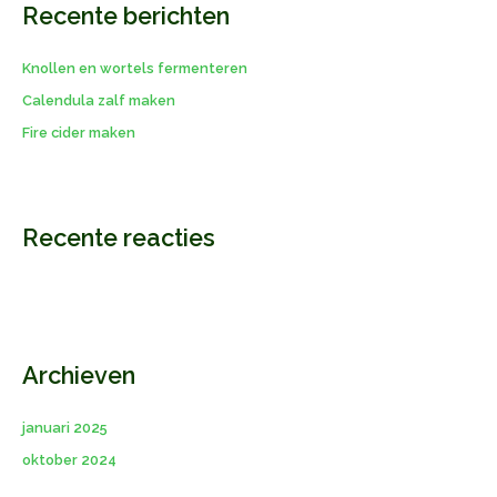
Recente berichten
n
a
Knollen en wortels fermenteren
a
r
Calendula zalf maken
:
Fire cider maken
Recente reacties
Archieven
januari 2025
oktober 2024