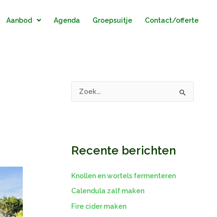
Aanbod
Agenda
Groepsuitje
Contact/offerte
Z
o
e
k
Recente berichten
n
a
a
Knollen en wortels fermenteren
r
Calendula zalf maken
:
Fire cider maken