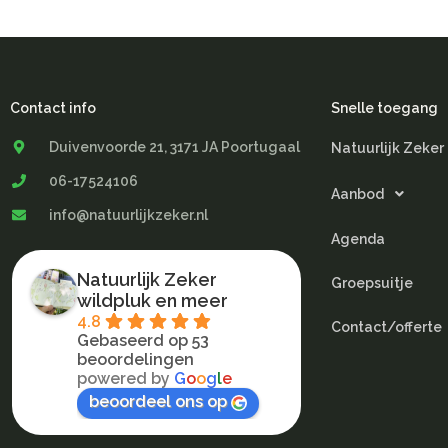
Contact info
Snelle toegang
Duivenvoorde 21, 3171 JA Poortugaal
Natuurlijk Zeker
06-17524106
Aanbod
info@natuurlijkzeker.nl
Agenda
Natuurlijk Zeker
Groepsuitje
wildpluk en meer
4.8
Contact/offerte
Gebaseerd op 53
beoordelingen
powered by
G
o
o
g
l
e
beoordeel ons op