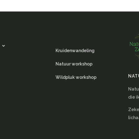
Kruidenwandeling
Natuur workshop
NAT
Wildpluk workshop
Natuu
die i
Zeker
lich