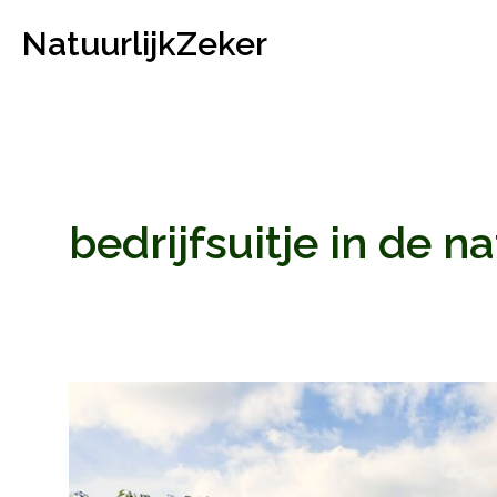
Ga
NatuurlijkZeker
naar
de
inhoud
bedrijfsuitje in de n
Groepsuitje
Rotterdam