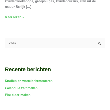
kruidenworkshops, groepsuitjes, kruidencursus, eten uit de
natuur Bekijk […]
Meer lezen »
Z
o
e
k
Recente berichten
n
a
Knollen en wortels fermenteren
a
r
Calendula zalf maken
:
Fire cider maken