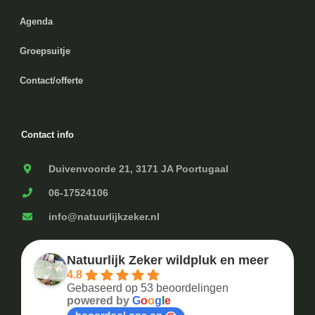
Agenda
Groepsuitje
Contact/offerte
Contact info
Duivenvoorde 21, 3171 JA Poortugaal
06-17524106
info@natuurlijkzeker.nl
Natuurlijk Zeker wildpluk en meer
4.8
Gebaseerd op 53 beoordelingen
powered by
G
o
o
g
l
e