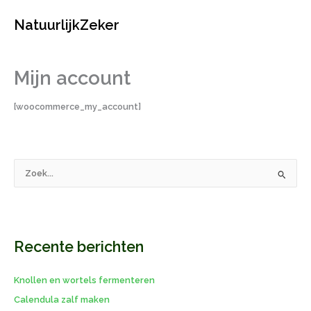
Ga
NatuurlijkZeker
naar
de
inhoud
Mijn account
[woocommerce_my_account]
Z
o
e
k
Recente berichten
n
a
Knollen en wortels fermenteren
a
r
Calendula zalf maken