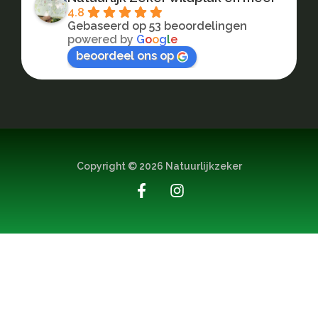
4.8
Gebaseerd op 53 beoordelingen
powered by
G
o
o
g
l
e
beoordeel ons op
Copyright © 2026 Natuurlijkzeker
F
I
a
n
c
s
e
t
b
a
o
g
o
r
k
a
-
m
f